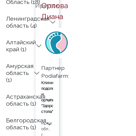
Область (18)
Орлова
Иркутск
Диана
Ленинградская
область (4)
Алтайский
край (1)
Амурская
Партнер
область
Podiafarm:
(1)
Клиника
подологии
и
Астраханская
ортопедии
область (1)
"Здоровая
стопа"
Белгородская
Иркутская
область (1)
обл.,
г.