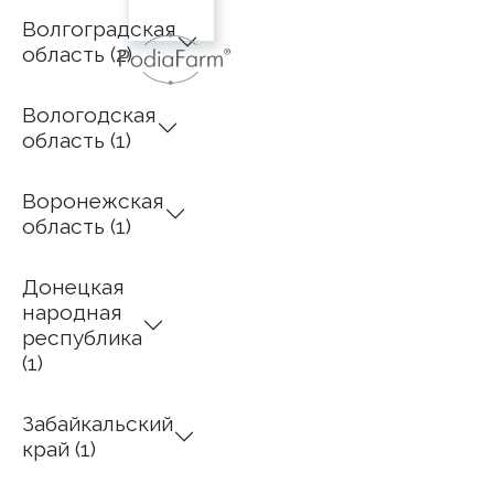
Ангарск,
Волгоградская
30
область (2)
микрорайон,
д. 7
Вологодская
8-
область (1)
904-
118-
19-64
Воронежская
область (1)
https://shop.stopa38.ru
Донецкая
народная
республика
(1)
Забайкальский
край (1)