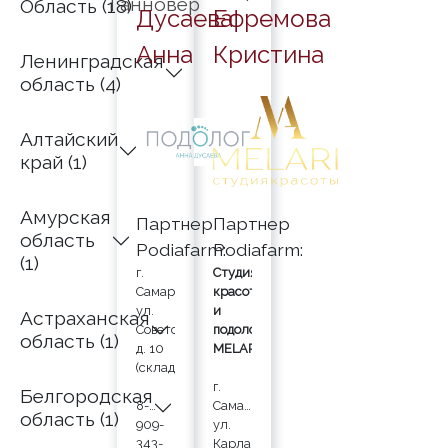
Ганновер
Область (18)
Дусаева
Ефремова
Анна
Кристина
Ленинградская
область (4)
Алтайский
край (1)
Амурская
Партнер
Партнер
область
Podiafarm:
Podiafarm:
(1)
г.
Студия
Самара,
красоты
ул.
и
Астраханская
Советская,
подологии
область (1)
д. 10
MELARI
(склад)
г.
Белгородская
8-
Самара,
область (1)
909-
ул.
343-
Карла