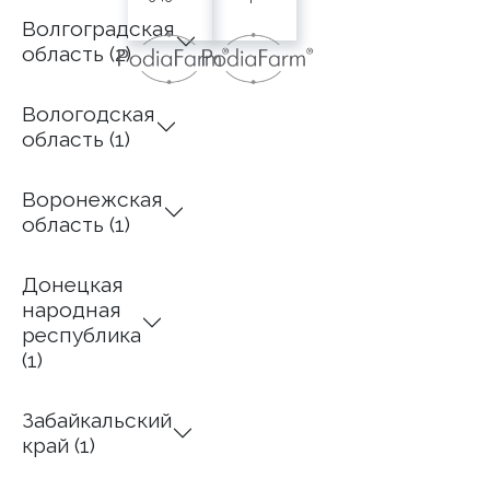
15-19
Маркса,
Волгоградская
Самара
д.
область (2)
+4917-
295в
684-
96-
8-919-
Вологодская
70-23
810-
область (1)
Германия
58-80
https://podo-
@Podolog__kristina
Воронежская
online.com
область (1)
@podolog_dusaeva
Донецкая
народная
республика
(1)
Забайкальский
край (1)