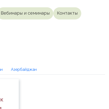
Вебинары и семинары
Контакты
ан
Азербайджан
ик
и