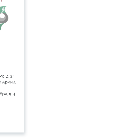
го, д. 24
ой Армии,
бря, д. 4