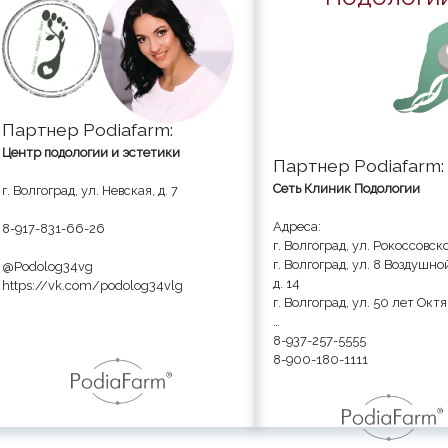
Партнер Podiafarm:
Центр подологии и эстетики
Партнер Podiafarm:
Сеть Клиник Подологии
г. Волгоград, ул. Невская, д. 7
Адреса:
8-917-831-66-26
г. Волгоград, ул. Рокоссовско
г. Волгоград, ул. 8 Воздушн
@Podolog34vg
д. 14
https://vk.com/podolog34vlg
г. Волгоград, ул. 50 лет Октя
8-937-257-5555
8-900-180-1111
8-920-847-0000
8-927-519-3333
https://podolog.school