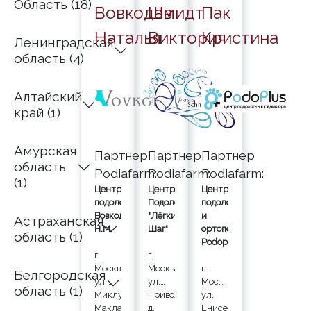
Область (18)
Вовкодав
Шмидт
Пак
Наталья
Виктория
Кристина
Ленинградская
область (4)
Алтайский
край (1)
Амурская
Партнер
Партнер
Партнер
область
Podiafarm:
Podiafarm:
Podiafarm:
(1)
Центр
Центр
Центр
подологии
Подологии
подологии
Вовкодав
"Лёгкий
и
Астраханская
Н.М.
Шаг"
ортопедии
область (1)
Podoplus
г.
г.
Москва,
Москва,
г.
Белгородская
ул.
ул.
Москва,
область (1)
Миклухо-
Привольная,
ул.
Маклая,
д.
Енисейская,