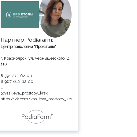
Партнер Podiafarm:
Центр подологии "Про стопы"
г. Красноярск, ул. Чернышевского, д.
110
8-391-272-62-00
8-967-612-62-00
@vasilieva_prostopy_krsk
https://vk.com/vasilieva_prostopy_krsk
https://vk.com/prostopy.krsk